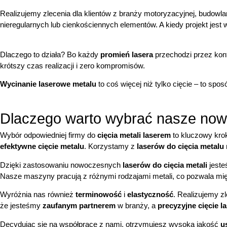
Realizujemy zlecenia dla klientów z branży motoryzacyjnej, budowla
nieregularnych lub cienkościennych elementów. A kiedy projekt jes
Dlaczego to działa? Bo każdy
promień lasera
przechodzi przez kon
krótszy czas realizacji i zero kompromisów.
Wycinanie laserowe metalu
to coś więcej niż tylko cięcie – to sp
Dlaczego warto wybrać nasze now
Wybór odpowiedniej firmy do
cięcia metali laserem
to kluczowy krok
efektywne cięcie metalu
. Korzystamy z
laserów do cięcia metalu
Dzięki zastosowaniu nowoczesnych
laserów do cięcia metali
jeste
Nasze maszyny pracują z różnymi rodzajami metali, co pozwala mi
Wyróżnia nas również
terminowość
i
elastyczność
. Realizujemy z
że jesteśmy
zaufanym partnerem
w branży, a
precyzyjne cięcie l
Decydując się na współpracę z nami, otrzymujesz wysoka jakość
u