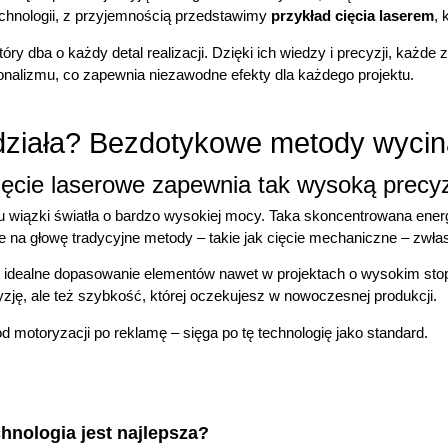
echnologii, z przyjemnością przedstawimy
przykład cięcia laserem
, 
y dba o każdy detal realizacji. Dzięki ich wiedzy i precyzji, każd
sjonalizmu, co zapewnia niezawodne efekty dla każdego projektu.
 działa? Bezdotykowe metody wycin
 cięcie laserowe zapewnia tak wysoką precy
 wiązki światła o bardzo wysokiej mocy. Taka skoncentrowana energia
je na głowę tradycyjne metody – takie jak cięcie mechaniczne – zwłas
idealne dopasowanie elementów nawet w projektach o wysokim stop
yzję, ale też szybkość, której oczekujesz w nowoczesnej produkcji.
d motoryzacji po reklamę – sięga po tę technologię jako standard.
hnologia jest najlepsza?