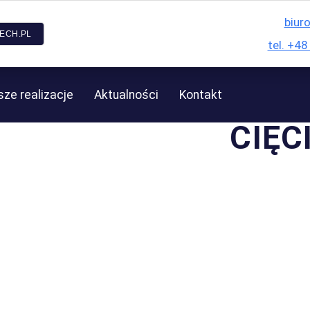
biur
ECH.PL
tel. +4
ze realizacje
Aktualności
Kontakt
CIĘC