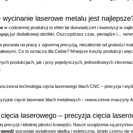
 wycinanie laserowe metalu jest najlepsze
ne
w codziennej produkcji to efekt lat doświadczeń i inwestycji w n
gają już dodatkowej obróbki. Oszczędzasz czas, pieniądze i… nerw
ra pozwala na pracę z ogromną precyzją, niezależnie od grubości mat
riałowymi. Co to oznacza dla Ciebie? Mniejsze koszty produkcji i w
nych produkcjach, jak i przy pojedynczych, jednostkowych zlecenia
.
cięcia laserowego – precyzja cięcia laser
 precyzji i idealnej jakości krawędzi. Nasze urządzenia są przysto
krawędź
pozostaje wyjątkowo gładka i estetyczna, dzięki czemu ni