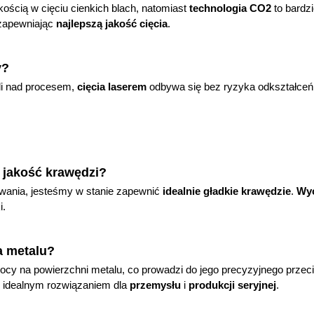
kością w cięciu cienkich blach, natomiast
technologia CO2
to bardz
 zapewniając
najlepszą jakość cięcia
.
y?
oli nad procesem,
cięcia laserem
odbywa się bez ryzyka odkształceń.
 jakość krawędzi?
nia, jesteśmy w stanie zapewnić
idealnie gładkie krawędzie
.
Wyc
i.
ia metalu?
mocy na powierzchni metalu, co prowadzi do jego precyzyjnego przec
ię idealnym rozwiązaniem dla
przemysłu
i
produkcji seryjnej
.