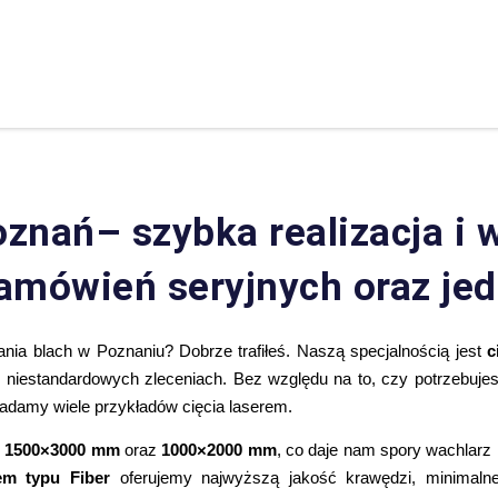
oznań– szybka realizacja i 
zamówień seryjnych oraz j
ia blach w Poznaniu? Dobrze trafiłeś. Naszą specjalnością jest
c
h, niestandardowych zleceniach. Bez względu na to, czy potrzebujes
adamy wiele przykładów cięcia laserem.
h
1500×3000 mm
oraz
1000×2000 mm
, co daje nam spory wachlarz 
rem typu Fiber
oferujemy najwyższą jakość krawędzi, minimalne 