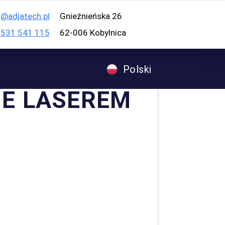
o@adjatech.pl
Gnieźnieńska 26
8 531 541 115
62-006 Kobylnica
English
Deutsch
Polski
IE LASEREM