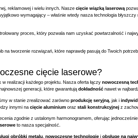
nej, reklamowej i wielu innych. Nasze
cięcie wiązką laserową
pozwa
t wyjątkowo wymagający – właśnie wtedy nasza technologia błyszczy 
trolowany proces, który pozwala nam uzyskać powtarzalność i najwy
osób na tworzenie rozwiązań, które naprawdę pasują do Twoich potrzeb
oczesne cięcie laserowe?
 w realizacji każdego projektu. Nasza oferta łączy
nowoczesną tec
najnowszej generacji, które gwarantują
dokładność
nawet w najbard
śmy w stanie zrealizować zarówno
produkcję seryjną
, jak i
indywid
ędzy innymi na
cięcie aluminium
oraz
stali konstrukcyjnej
z zachow
lecenia zgodnie z ustalonym harmonogramem, oferując jednocześni
aserowe
to nasza specjalność.
sługi obróbki metalu
,
nowoczesne technologie
i
obsługę na naj