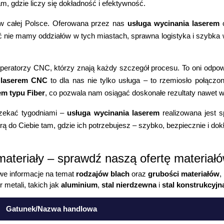
m, gdzie liczy się dokładność i efektywność.
 w całej Polsce. Oferowana przez nas
usługa wycinania laserem
c
ć nie mamy oddziałów w tych miastach, sprawna logistyka i szybka
ratorzy CNC, którzy znają każdy szczegół procesu. To oni odpowiad
 laserem CNC
to dla nas nie tylko usługa – to rzemiosło połącz
em typu Fiber
, co pozwala nam osiągać doskonałe rezultaty nawet w
czekać tygodniami –
usługa wycinania laserem
realizowana jest s
 do Ciebie tam, gdzie ich potrzebujesz – szybko, bezpiecznie i dokład
materiały – sprawdź naszą ofertę materiał
owe informacje na temat
rodzajów blach
oraz
grubości materiałów
,
 metali, takich jak
aluminium
,
stal nierdzewna
i
stal konstrukcyjn
Gatunek/Nazwa handlowa