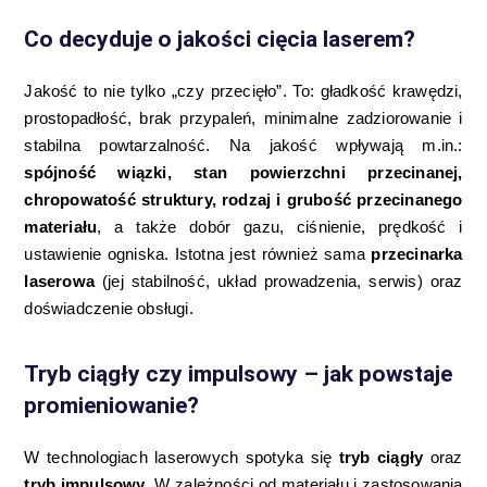
Co decyduje o jakości cięcia laserem?
Jakość to nie tylko „czy przecięło”. To: gładkość krawędzi,
prostopadłość, brak przypaleń, minimalne zadziorowanie i
stabilna powtarzalność. Na jakość wpływają m.in.:
spójność wiązki, stan powierzchni przecinanej,
chropowatość struktury, rodzaj i grubość przecinanego
materiału
, a także dobór gazu, ciśnienie, prędkość i
ustawienie ogniska. Istotna jest również sama
przecinarka
laserowa
(jej stabilność, układ prowadzenia, serwis) oraz
doświadczenie obsługi.
Tryb ciągły czy impulsowy – jak powstaje
promieniowanie?
W technologiach laserowych spotyka się
tryb ciągły
oraz
tryb impulsowy
. W zależności od materiału i zastosowania